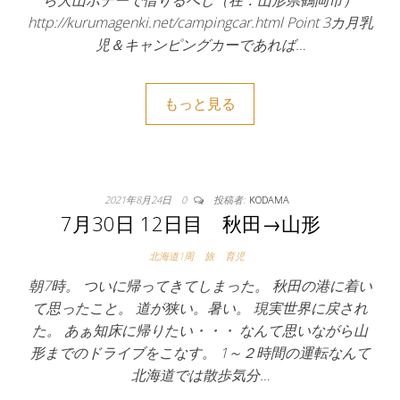
ら大山ボデーで借りるべし（在：山形県鶴岡市）
http://kurumagenki.net/campingcar.html Point 3カ月乳
児＆キャンピングカーであれば…
もっと見る
2021年8月24日
0
投稿者:
KODAMA
7月30日 12日目 秋田→山形
北海道1周
旅
育児
朝7時。 ついに帰ってきてしまった。 秋田の港に着い
て思ったこと。 道が狭い。暑い。 現実世界に戻され
た。 あぁ知床に帰りたい・・・ なんて思いながら山
形までのドライブをこなす。 1～２時間の運転なんて
北海道では散歩気分…