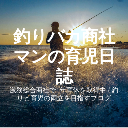
釣りバカ商社
マンの育児日
誌
激務総合商社で1年育休を取得中 / 釣
りと育児の両立を目指すブログ