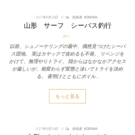
2021年8月28日
0
投稿者:
KODAMA
山形 サーフ シーバス釣行
釣り
以前、シュノーケリングの最中、偶然見つけたシーバ
ス団地。 実はカヤックで攻めるも不発。 リベンジを
かけて、無理やりトライ。 陸からはなかなかアクセス
が厳しいが、相変わらず変態と泳いでトライを決め
る。 夜明けとともにボイル…
もっと見る
2021年8月26日
0
投稿者:
KODAMA