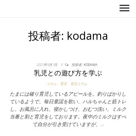
投稿者:
kodama
2021年9月1日
0
投稿者:
KODAMA
乳児との遊び方を学ぶ
コラム
育児
育児コラム
たまには確り育児しているアピールを。釣りばかりし
ているようで、毎日童謡を歌い、ハルちゃんと筋トレ
し、お風呂に入れ、寝かしつけ、おむつ洗い、ミルク
当番と割と育児をしております。夜中のミルクはすべ
て自分が引き受けていますが、…