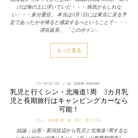
けば海の上に浮いていた・・・ 病気かもしれな
い・・・多分重症。 本当は8月1日には東京に戻る予
定であったが今帰ると感染するべということで・・・
滞在延長。 「このポイン…
もっと見る
2021年8月25日
2
投稿者:
KODAMA
乳児と行くシン・北海道1周 3カ月乳
児と長期旅行はキャンピングカーなら
可能！
コラム
北海道1周
旅
育児
育児コラム
結論：山形・新潟近辺から乳児と北海道1周するな