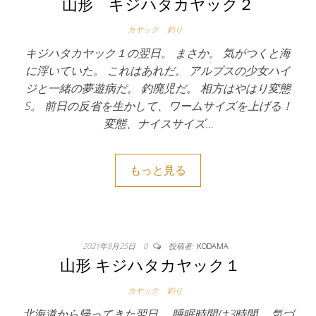
山形 キジハタカヤック２
カヤック
釣り
キジハタカヤック１の翌日。 まさか。 気がつくと海
に浮いていた。 これはあれだ。 アルプスの少女ハイ
ジと一緒の夢遊病だ。 釣廃児だ。 相方はやはり変態
S。 前日の反省を生かして、ワームサイズを上げる！
変態、ナイスサイズ…
もっと見る
2021年8月25日
0
投稿者:
KODAMA
山形 キジハタカヤック１
カヤック
釣り
北海道から帰ってきた翌日。 睡眠時間は3時間。 気づ