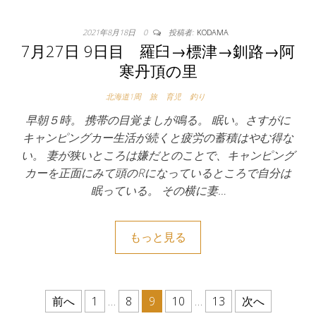
2021年8月18日
0
投稿者:
KODAMA
7月27日 9日目 羅臼→標津→釧路→阿
寒丹頂の里
北海道1周
旅
育児
釣り
早朝５時。 携帯の目覚ましが鳴る。 眠い。さすがに
キャンピングカー生活が続くと疲労の蓄積はやむ得な
い。 妻が狭いところは嫌だとのことで、キャンピング
カーを正面にみて頭のRになっているところで自分は
眠っている。 その横に妻…
もっと見る
投稿のページ送り
前へ
1
…
8
9
10
…
13
次へ