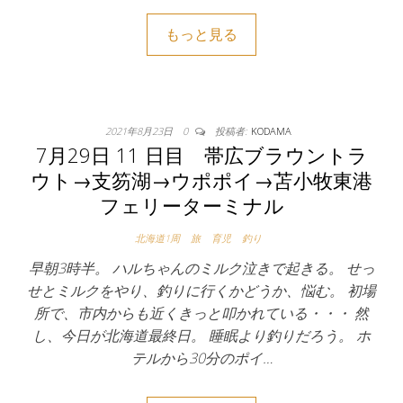
もっと見る
2021年8月23日
0
投稿者:
KODAMA
7月29日 11 日目 帯広ブラウントラ
ウト→支笏湖→ウポポイ→苫小牧東港
フェリーターミナル
北海道1周
旅
育児
釣り
早朝3時半。 ハルちゃんのミルク泣きで起きる。 せっ
せとミルクをやり、釣りに行くかどうか、悩む。 初場
所で、市内からも近くきっと叩かれている・・・ 然
し、今日が北海道最終日。 睡眠より釣りだろう。 ホ
テルから30分のポイ…