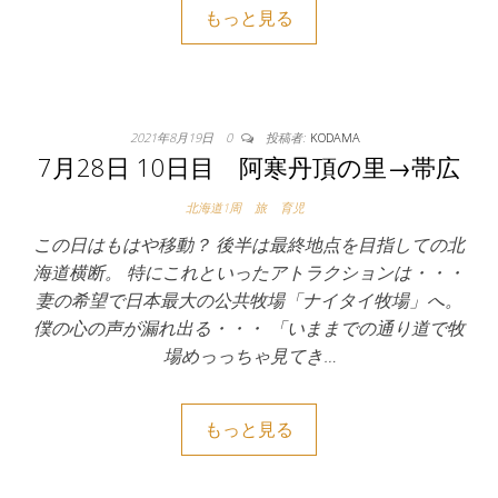
もっと見る
2021年8月19日
0
投稿者:
KODAMA
7月28日 10日目 阿寒丹頂の里→帯広
北海道1周
旅
育児
この日はもはや移動？ 後半は最終地点を目指しての北
海道横断。 特にこれといったアトラクションは・・・
妻の希望で日本最大の公共牧場「ナイタイ牧場」へ。
僕の心の声が漏れ出る・・・ 「いままでの通り道で牧
場めっっちゃ見てき…
もっと見る