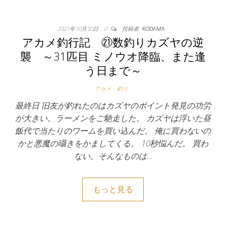
2021年10月30日
0
投稿者:
KODAMA
アカメ釣行記 ㉑数釣りカズヤの逆
襲 ～31匹目 ミノウオ降臨、また逢
う日まで～
アカメ
釣り
最終日 旧友が釣れたのはカズヤのポイント発見の功労
が大きい。ラーメンをご馳走した。 カズヤは浮いた昼
飯代で当たりのワームを買い込んだ。 俺に買わないの
かと悪魔の囁きをかましてくる。 10秒悩んだ。 買わ
ない。そんなものは…
もっと見る