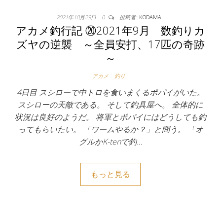
2021年10月29日
0
投稿者:
KODAMA
アカメ釣行記 ⑳2021年9月 数釣りカ
ズヤの逆襲 ～全員安打、17匹の奇跡
～
アカメ
釣り
4日目 スシローで中トロを食いまくるポパイがいた。
スシローの天敵である。 そして釣具屋へ。 全体的に
状況は良好のようだ。 将軍とポパイにはどうしても釣
ってもらいたい。 「ワームやるか？」と問う。 「オ
グルかK-tenで釣…
もっと見る