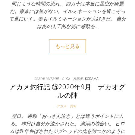
同じような時間の流れ。 四万十は本当に星空が綺麗
だ。東京には星がない。イルミネーションを皆こぞっ
て見にいく。妻もイルミネーションが大好きだ。 自分
はあの人工的な光に感動を…
もっと見る
2021年10月24日
0
投稿者:
KODAMA
アカメ釣行記 ⑮2020年9月 デカオグ
ルの陣
アカメ
釣り
翌日。 通称「おっさん泣き」とは違うポイントに入
る。 昨日は自分が泣かされた。 満潮の地合い。 ヒロ
ムは昨年伸ばされたジグヘッドの仇を討つかのように