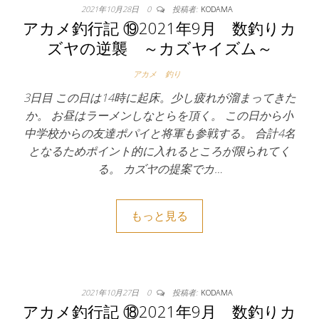
2021年10月28日
0
投稿者:
KODAMA
アカメ釣行記 ⑲2021年9月 数釣りカ
ズヤの逆襲 ～カズヤイズム～
アカメ
釣り
3日目 この日は14時に起床。少し疲れが溜まってきた
か。 お昼はラーメンしなとらを頂く。 この日から小
中学校からの友達ポパイと将軍も参戦する。 合計4名
となるためポイント的に入れるところが限られてく
る。 カズヤの提案でカ…
もっと見る
2021年10月27日
0
投稿者:
KODAMA
アカメ釣行記 ⑱2021年9月 数釣りカ