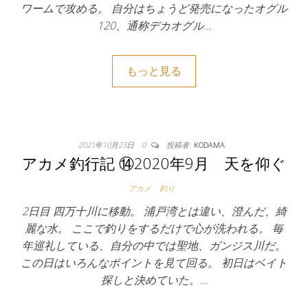
ワームで攻める。 自分はちょうど発売になったオグル
120、通称デカオグル…
もっと見る
2021年10月23日
0
投稿者:
KODAMA
アカメ釣行記 ⑭2020年9月 天を仰ぐ
アカメ
釣り
2日目 四万十川に移動。 浦戸湾とは違い、澄んだ、綺
麗な水。 ここで釣りをするだけで心が洗われる。 毎
年巡礼している、自分の中では聖地、ガンジス川だ。
この日はいろんなポイントを見て回る。 初日はベイト
探しと決めていた。…