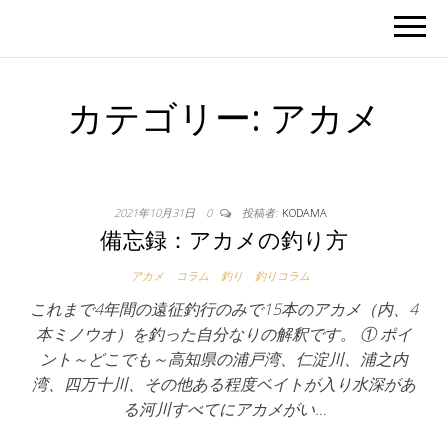
カテゴリー:
アカメ
2021年10月31日
0
投稿者:
KODAMA
備忘録：アカメの釣り方
アカメ
コラム
釣り
釣りコラム
これまで4年間の遠征釣行のみで15本のアカメ（内、4
本ミノウオ）を釣った自分なりの解釈です。 ① ポイ
ント～どこでも～高知県の浦戸湾、仁淀川、浦之内
湾、四万十川、その他ある程度ベイトが入り水深があ
る河川すべてにアカメがい…