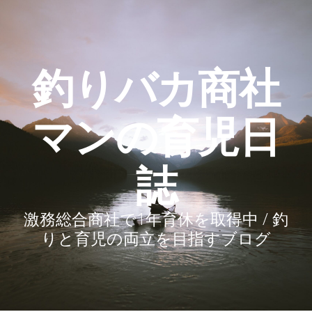
釣りバカ商社
マンの育児日
誌
激務総合商社で1年育休を取得中 / 釣
りと育児の両立を目指すブログ