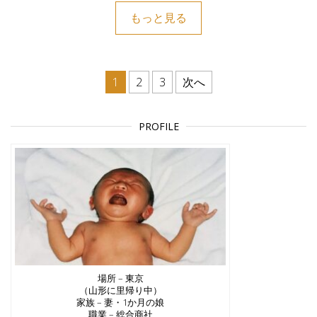
もっと見る
投稿のページ送り
1
2
3
次へ
PROFILE
場所 – 東京
（山形に里帰り中）
家族 – 妻・1か月の娘
職業 – 総合商社