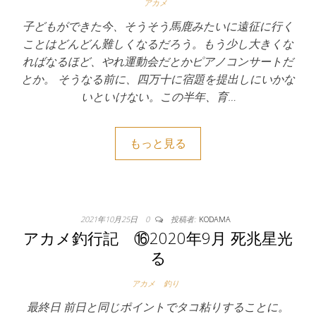
アカメ
子どもができた今、そうそう馬鹿みたいに遠征に行く
ことはどんどん難しくなるだろう。もう少し大きくな
ればなるほど、やれ運動会だとかピアノコンサートだ
とか。 そうなる前に、四万十に宿題を提出しにいかな
いといけない。この半年、育…
もっと見る
2021年10月25日
0
投稿者:
KODAMA
アカメ釣行記 ⑯2020年9月 死兆星光
る
アカメ
釣り
最終日 前日と同じポイントでタコ粘りすることに。