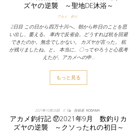
ズヤの逆襲 ～聖地DE沐浴～
アカメ
釣り
2日目 この日から四万十川へ。朝から昨日のことを思
い出し、萎える。 車内で反省会。どうすれば杭を回避
できたのか。無念でしかない。 カズヤが言った。 杭
が残りましたね。と。 本当に、〇ってやろうと心底考
えたが、アカメへの申…
もっと見る
2021年10月26日
0
投稿者:
KODAMA
アカメ釣行記 ⑰2021年9月 数釣りカ
ズヤの逆襲 ～クソったれの初日～