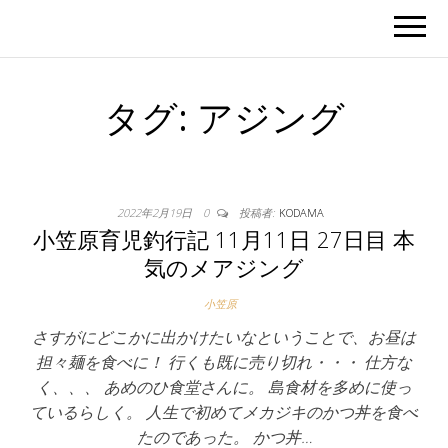
タグ:
アジング
2022年2月19日
0
投稿者:
KODAMA
小笠原育児釣行記 11月11日 27日目 本
気のメアジング
小笠原
さすがにどこかに出かけたいなということで、お昼は
担々麺を食べに！ 行くも既に売り切れ・・・ 仕方な
く、、、 あめのひ食堂さんに。 島食材を多めに使っ
ているらしく。 人生で初めてメカジキのかつ丼を食べ
たのであった。 かつ丼…