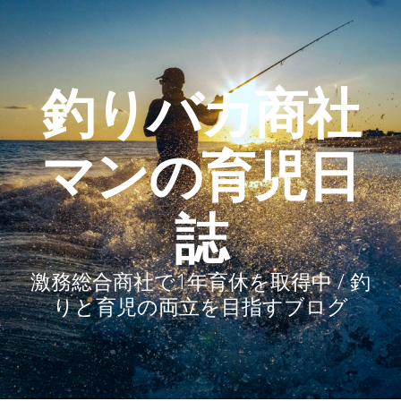
釣りバカ商社
マンの育児日
誌
激務総合商社で1年育休を取得中 / 釣
りと育児の両立を目指すブログ