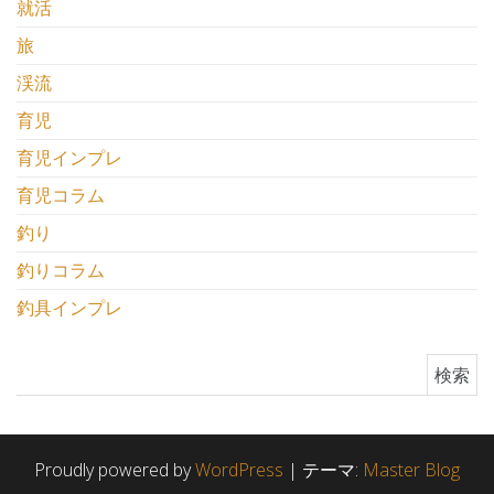
就活
旅
渓流
育児
育児インプレ
育児コラム
釣り
釣りコラム
釣具インプレ
検索:
Proudly powered by
WordPress
|
テーマ:
Master Blog