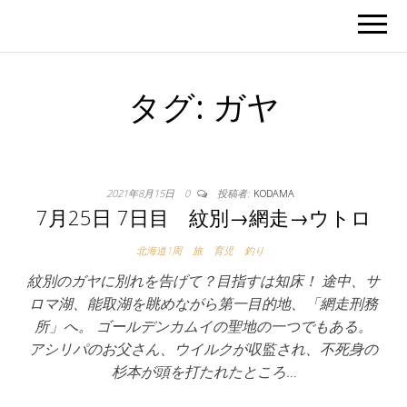
タグ:
ガヤ
2021年8月15日
0
投稿者:
KODAMA
7月25日 7日目 紋別→網走→ウトロ
北海道1周
旅
育児
釣り
紋別のガヤに別れを告げて？目指すは知床！ 途中、サ
ロマ湖、能取湖を眺めながら第一目的地、「網走刑務
所」へ。 ゴールデンカムイの聖地の一つでもある。
アシリパのお父さん、ウイルクが収監され、不死身の
杉本が頭を打たれたところ…