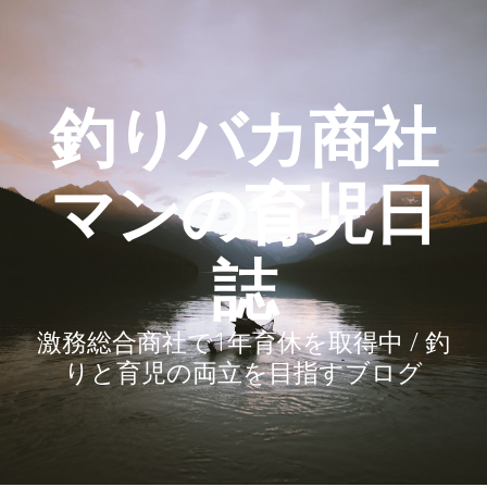
釣りバカ商社
マンの育児日
誌
激務総合商社で1年育休を取得中 / 釣
りと育児の両立を目指すブログ