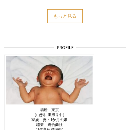
もっと見る
PROFILE
場所 – 東京
（山形に里帰り中）
家族 – 妻・1か月の娘
職業 – 総合商社
（1年育休取得中）