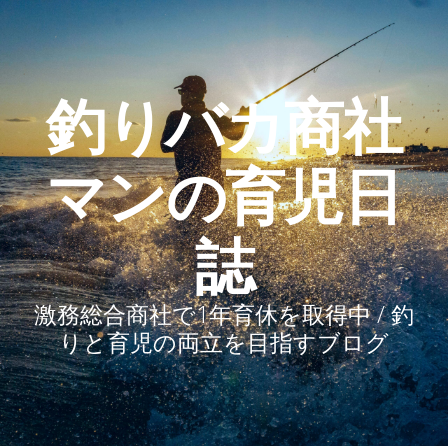
釣りバカ商社
マンの育児日
誌
激務総合商社で1年育休を取得中 / 釣
りと育児の両立を目指すブログ