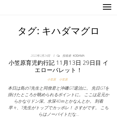
タグ:
キハダマグロ
2022年2月24日
0
投稿者:
KODAMA
小笠原育児釣行記 11月13日 29日目 イ
エローバレット！
小笠原
小笠原
本日は島のT先生と同僚君と沖磯GT退治に。 先日GTを
掛けたところが眺められるポイントに。 ここは足元か
らかなりドン深。水深40ｍとかなんとか。 到着
早々、T先生がトップでカッポレ！ さすがです。 こち
らはノーバイトだな…