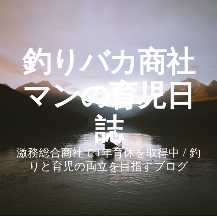
釣りバカ商社
マンの育児日
誌
激務総合商社で1年育休を取得中 / 釣
りと育児の両立を目指すブログ