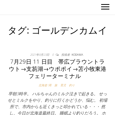
タグ:
ゴールデンカムイ
2021年8月23日
0
投稿者:
KODAMA
7月29日 11 日目 帯広ブラウントラ
ウト→支笏湖→ウポポイ→苫小牧東港
フェリーターミナル
北海道1周
旅
育児
釣り
早朝3時半。 ハルちゃんのミルク泣きで起きる。 せっ
せとミルクをやり、釣りに行くかどうか、悩む。 初場
所で、市内からも近くきっと叩かれている・・・ 然
し、今日が北海道最終日。 睡眠より釣りだろう。 ホ