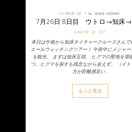
2021年8月17日
0
投稿者:
KODAMA
7月26日 8日目 ウトロ→知床
北海道1周
旅
育児
本日は午後から知床ネイチャークルーズさんで
エールウォッチングツアー！ 午前中にメジャー
を観光。 まずは知床五胡。 ヒグマの聖地を堪
つ、ヒグマを探すも残念ながら会えず。 （イト
方が距離感近い…
もっと見る