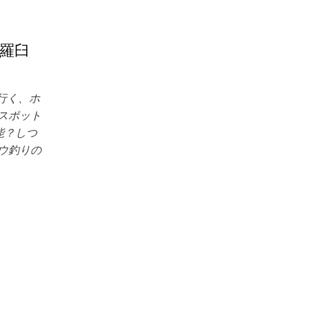
→羅臼
行く、ホ
スポット
能？しつ
ウ釣りの