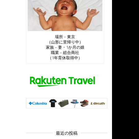
場所 – 東京
（山形に里帰り中）
家族 – 妻・1か月の娘
職業 – 総合商社
（1年育休取得中）
最近の投稿