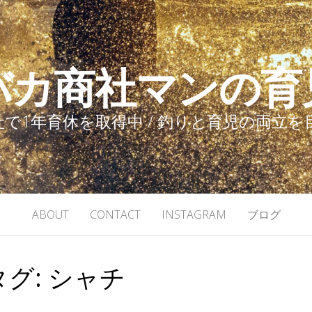
バカ商社マンの育
で1年育休を取得中 / 釣りと育児の両立
ABOUT
CONTACT
INSTAGRAM
ブログ
タグ:
シャチ