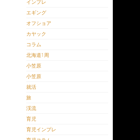
インプレ
エギング
オフショア
カヤック
コラム
北海道1周
小笠原
小笠原
就活
旅
渓流
育児
育児インプレ