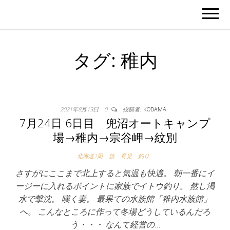
タグ:
稚内
2021年8月13日
0
投稿者:
KODAMA
7月24日 6日目 兜沼オートキャンプ
場→稚内→宗谷岬→紋別
北海道1周
旅
育児
釣り
さすがにここまで北上すると気温も快適。 朝一番にイ
ージーに入れるポイントに家族でイトウ釣り。 然し渇
水で撃沈。 嘆く妻。 最果ての水族館「稚内水族館」
へ。 こんなところに作って冬場どうしているんだろ
う・・・ なんて経営の…