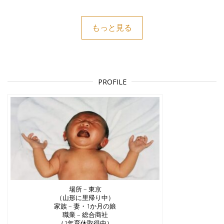
もっと見る
PROFILE
場所 – 東京
（山形に里帰り中）
家族 – 妻・1か月の娘
職業 – 総合商社
（1年育休取得中）