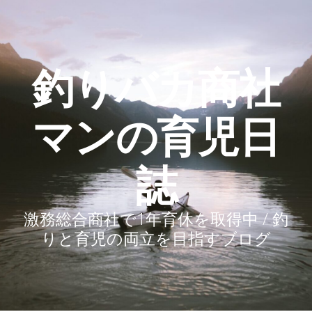
釣りバカ商社
マンの育児日
誌
激務総合商社で1年育休を取得中 / 釣
りと育児の両立を目指すブログ