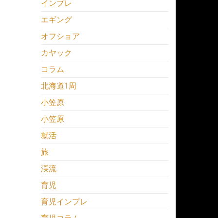
インプレ
エギング
オフショア
カヤック
コラム
北海道1周
小笠原
小笠原
就活
旅
渓流
育児
育児インプレ