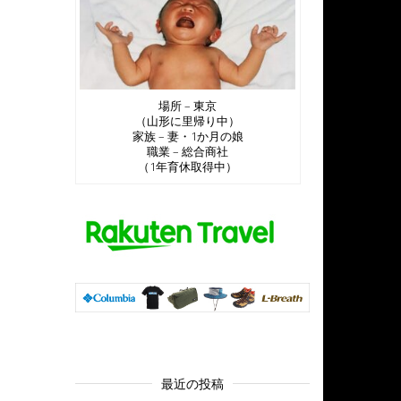
場所 – 東京
（山形に里帰り中）
家族 – 妻・1か月の娘
職業 – 総合商社
（1年育休取得中）
最近の投稿