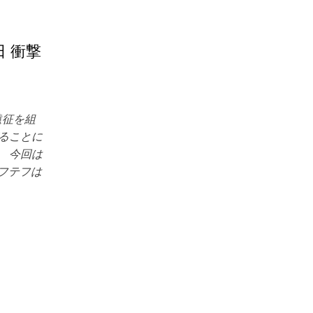
日 衝撃
遠征を組
げることに
。 今回は
フテフは