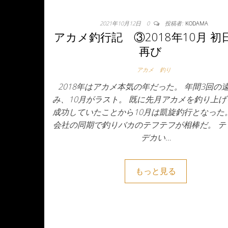
2021年10月12日
0
投稿者:
KODAMA
アカメ釣行記 ③2018年10月 初
再び
アカメ
釣り
2018年はアカメ本気の年だった。 年間3回の
み、10月がラスト。 既に先月アカメを釣り上
成功していたことから10月は凱旋釣行となった
会社の同期で釣りバカのテフテフが相棒だ。 テ
デカい…
もっと見る