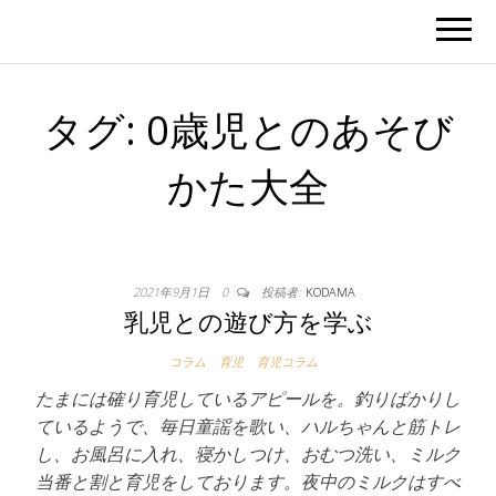
タグ:
0歳児とのあそび
かた大全
2021年9月1日
0
投稿者:
KODAMA
乳児との遊び方を学ぶ
コラム
育児
育児コラム
たまには確り育児しているアピールを。釣りばかりし
ているようで、毎日童謡を歌い、ハルちゃんと筋トレ
し、お風呂に入れ、寝かしつけ、おむつ洗い、ミルク
当番と割と育児をしております。夜中のミルクはすべ