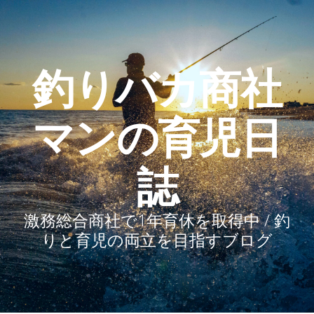
釣りバカ商社
マンの育児日
誌
激務総合商社で1年育休を取得中 / 釣
りと育児の両立を目指すブログ