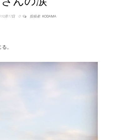
さんの涙
年10月17日
0
投稿者:
KODAMA
じる。