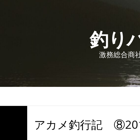
釣り
激務総合商社
アカメ釣行記 ⑧20