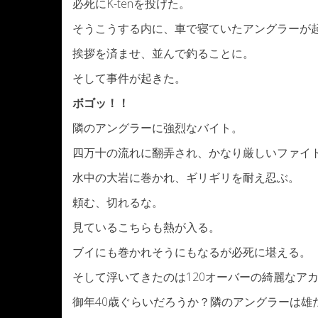
必死にK-tenを投げた。
そうこうする内に、車で寝ていたアングラーが
挨拶を済ませ、並んで釣ることに。
そして事件が起きた。
ボゴッ！！
隣のアングラーに強烈なバイト。
四万十の流れに翻弄され、かなり厳しいファイ
水中の大岩に巻かれ、ギリギリを耐え忍ぶ。
頼む、切れるな。
見ているこちらも熱が入る。
ブイにも巻かれそうにもなるが必死に堪える。
そして浮いてきたのは120オーバーの綺麗なア
御年40歳ぐらいだろうか？隣のアングラーは雄