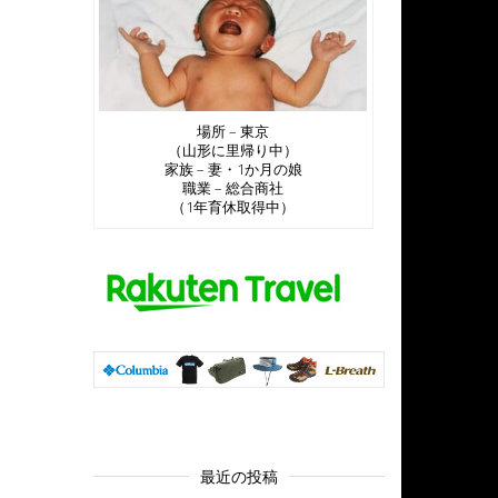
場所 – 東京
（山形に里帰り中）
家族 – 妻・1か月の娘
職業 – 総合商社
（1年育休取得中）
最近の投稿