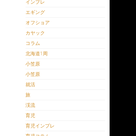
インプレ
エギング
オフショア
カヤック
コラム
北海道1周
小笠原
小笠原
就活
旅
渓流
育児
育児インプレ