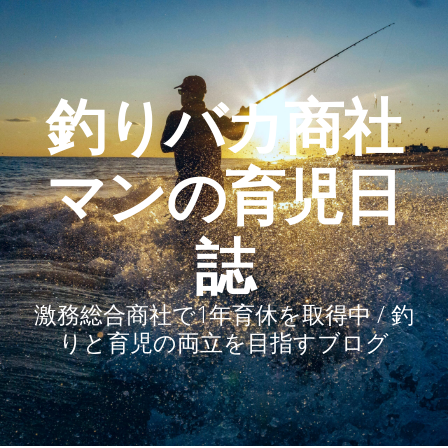
釣りバカ商社
マンの育児日
誌
激務総合商社で1年育休を取得中 / 釣
りと育児の両立を目指すブログ