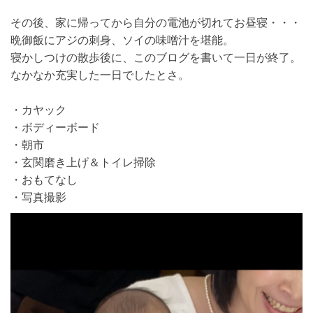
その後、家に帰ってから自分の電池が切れてお昼寝・・・
晩御飯にアジの刺身、ソイの味噌汁を堪能。
寝かしつけの散歩後に、このブログを書いて一日が終了。
なかなか充実した一日でしたとさ。
・カヤック
・ボディーボード
・朝市
・玄関磨き上げ＆トイレ掃除
・おもてなし
・写真撮影