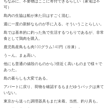
ちなみに、不要物はここに寄付できるらしい（家電は不
可）
島内の生協は船が来た日はすごく混む。
週に一度の新鮮なものが手に入る。そういうことらしい。
島では基本的に釣った魚で生活するつもりであるが、非常
食として鶏肉を購入。
鹿児島産鳥もも肉100グラム140円（冷凍）。
う～ん。まぁ高い。
他にも普通の値段のものから3倍近く高いものまで様々で
あった。
島の暮らしも大変である。
アパートに戻り、荷物を確認するもまだゆうパックは来て
いない。
東京から送った調理器具もまだ未着。当然、釣り具も。