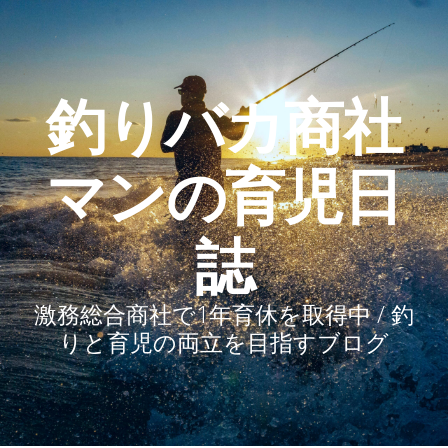
釣りバカ商社
マンの育児日
誌
激務総合商社で1年育休を取得中 / 釣
りと育児の両立を目指すブログ