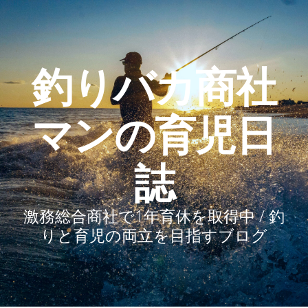
釣りバカ商社
マンの育児日
誌
激務総合商社で1年育休を取得中 / 釣
りと育児の両立を目指すブログ