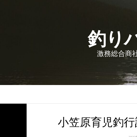
釣り
激務総合商社
小笠原育児釣行記