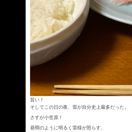
旨い！
そしてこの日の夜、雷が自分史上最多だった。
さすが小笠原！
昼間のように明るく雷様が照らす。