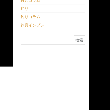
育児コラム
釣り
釣りコラム
釣具インプレ
検索: