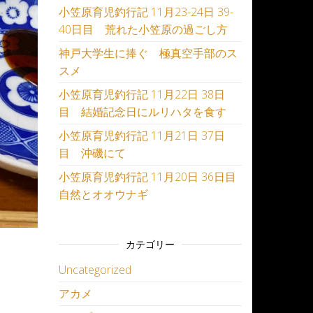
小笠原育児釣行記 11月23-24日 39-
40日目 荒れた小笠原の過ごし方
神戸大学生に捧ぐ 極真空手部のス
スメ
小笠原育児釣行記 11月22日 38日
目 結婚記念日にルリハタを食す
小笠原育児釣行記 11月21日 37日
目 沖磯にて
小笠原育児釣行記 11月20日 36日目
自然とオオウナギ
カテゴリー
Uncategorized
アカメ