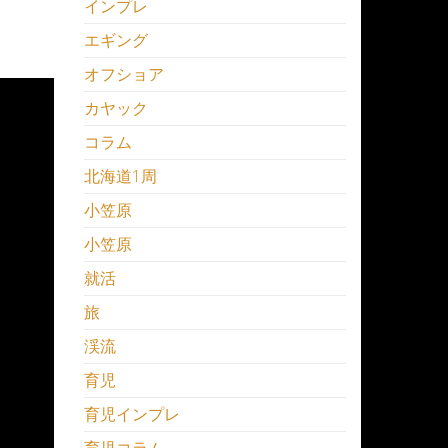
インプレ
エギング
オフショア
カヤック
コラム
北海道1周
小笠原
小笠原
就活
旅
渓流
育児
育児インプレ