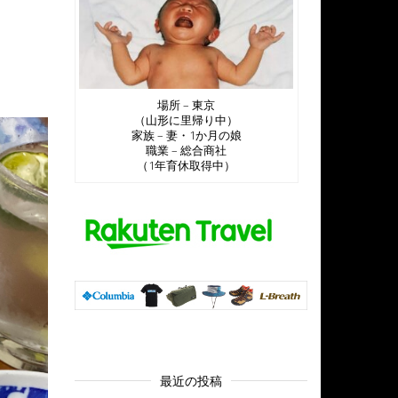
場所 – 東京
（山形に里帰り中）
家族 – 妻・1か月の娘
職業 – 総合商社
（1年育休取得中）
最近の投稿