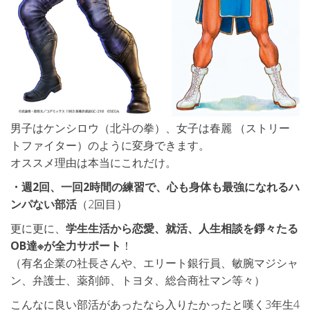
男子はケンシロウ（北斗の拳）、女子は春麗 （ストリー
トファイター）のように変身できます。
オススメ理由は本当にこれだけ。
・週2回、一回2時間の練習で、心も身体も最強になれるハ
ンパない部活
（2回目）
更に更に、
学生生活から恋愛、就活、人生相談を錚々たる
OB達※が全力サポート
！
（有名企業の社長さんや、エリート銀行員、敏腕マジシャ
ン、弁護士、薬剤師、トヨタ、総合商社マン等々）
こんなに良い部活があったなら入りたかったと嘆く3年生4