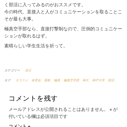
く部活に入ってみるのがおススメです。
今の時代、直接人と人がコミュニケーションを取ることこ
そが最も大事。
極真空手部なら、直接打撃制なので、圧倒的コミュニケー
ションが取れるはず。
素晴らしい学生生活を祈って。
カテゴリー
就活
タグ
オススメ
体育会
新歓
極真
極真空手部
神大
神戸大学
部活
コメントを残す
メールアドレスが公開されることはありません。
※
が
付いている欄は必須項目です
コメント
※