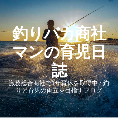
釣りバカ商社
マンの育児日
誌
激務総合商社で1年育休を取得中 / 釣
りと育児の両立を目指すブログ