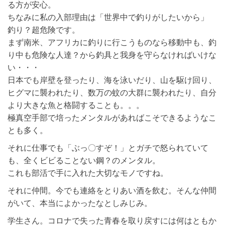
る方が安心。
ちなみに私の入部理由は「世界中で釣りがしたいから」
釣り？超危険です。
まず南米、アフリカに釣りに行こうものなら移動中も、釣
り中も危険な人達？から釣具と我身を守らなければいけな
い・・・
日本でも岸壁を登ったり、海を泳いだり、山を駆け回り、
ヒグマに襲われたり、数万の蚊の大群に襲われたり、自分
より大きな魚と格闘することも。。。
極真空手部で培ったメンタルがあればこそできるようなこ
とも多く。
それに仕事でも「ぶっ〇すぞ！」とガチで怒られていて
も、全くビビることない鋼？のメンタル。
これも部活で手に入れた大切なモノですね。
それに仲間。今でも連絡をとりあい酒を飲む。そんな仲間
がいて、本当によかったなとしみじみ。
学生さん。コロナで失った青春を取り戻すには何はともか