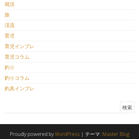
就活
旅
渓流
育児
育児インプレ
育児コラム
釣り
釣りコラム
釣具インプレ
検索:
Proudly powered by
WordPress
|
テーマ:
Master Blog